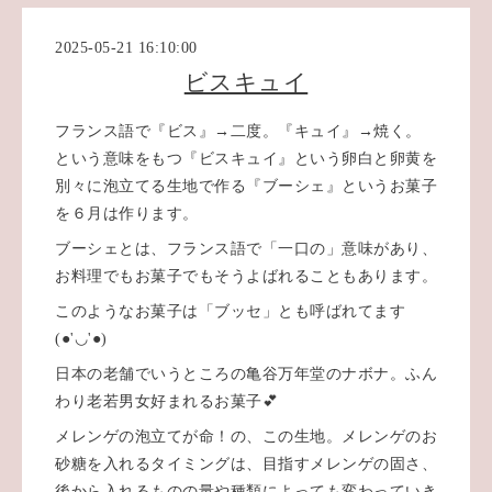
2025-05-21 16:10:00
ビスキュイ
フランス語で『ビス』→二度。『キュイ』→焼く。
という意味をもつ『ビスキュイ』という卵白と卵黄を
別々に泡立てる生地で作る『ブーシェ』というお菓子
を６月は作ります。
ブーシェとは、フランス語で「一口の」意味があり、
お料理でもお菓子でもそうよばれることもあります。
このようなお菓子は「ブッセ」とも呼ばれてます
(●'◡'●)
日本の老舗でいうところの亀谷万年堂のナボナ。ふん
わり老若男女好まれるお菓子💕
メレンゲの泡立てが命！の、この生地。メレンゲのお
砂糖を入れるタイミングは、目指すメレンゲの固さ、
後から入れるものの量や種類によっても変わっていき