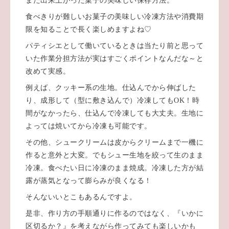
また出来上がった菓子の美味しい保存方法。
食べきりが難しいお菓子の美味しい冷凍方法や消費期
限を知ることで長く楽しめますよね♡
パティシエとして働いているときは当たり前と思って
いた作業分担方法が実はすごくポイントなんだな～と
改めて実感。
例えば、クッキー系の生地。仕込んでから伸ばした
り、成形して（型に敷き込んで）冷凍してもOK！時
間がなかったら、仕込んで冷凍しても大丈夫。生地に
よっては焼いてから冷凍も可能です。
その他、シュークリームは皮からクリームまで一機に
作ると意外と大変。でもシュー生地を絞って生のまま
冷凍。食べたい日に冷凍のまま焼成。冷凍した方が結
露が蒸気となって膨らみが良くなる！
そんないいとこもあるんですよ。
是非、作り方の手順通りに作るのではなく、『いかに
区切るか？』を考えながら作ってみても楽しいかも